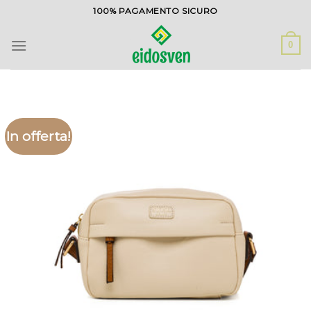
Salta
100% PAGAMENTO SICURO
ai
contenuti
0
In offerta!