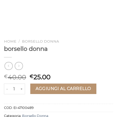
HOME
/
BORSELLO DONNA
borsello donna
40.00
25.00
€
€
borsello donna quantità
AGGIUNGI AL CARRELLO
COD:
EI-47100489
Categoria:
Borsello Donna