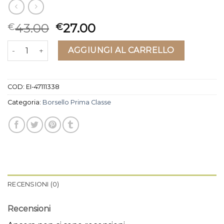
43.00
27.00
€
€
borsello prima classe quantità
AGGIUNGI AL CARRELLO
COD:
EI-47111338
Categoria:
Borsello Prima Classe
RECENSIONI (0)
Recensioni