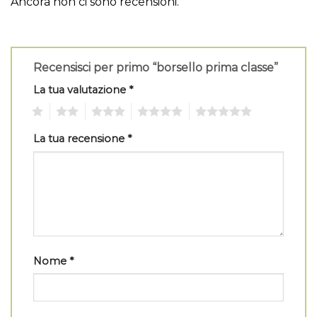
Ancora non ci sono recensioni.
Recensisci per primo “borsello prima classe”
La tua valutazione
*
1
2
3
4
5
La tua recensione
*
Nome
*