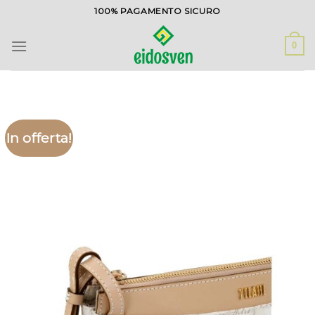
Salta
100% PAGAMENTO SICURO
ai
contenuti
0
In offerta!