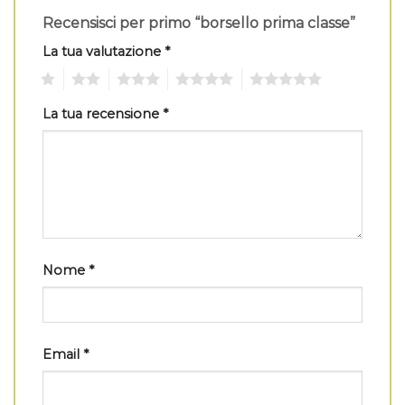
Recensisci per primo “borsello prima classe”
La tua valutazione
*
1
2
3
4
5
La tua recensione
*
Nome
*
Email
*