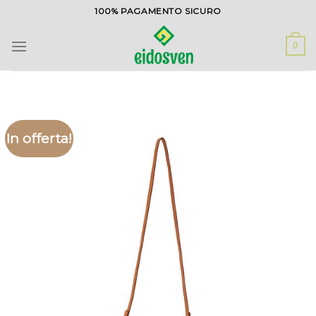
Salta
100% PAGAMENTO SICURO
ai
contenuti
0
In offerta!