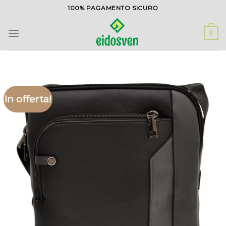
Salta
100% PAGAMENTO SICURO
ai
contenuti
0
In offerta!