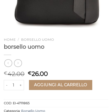
HOME
/
BORSELLO UOMO
borsello uomo
42.00
26.00
€
€
borsello uomo quantità
AGGIUNGI AL CARRELLO
COD:
EI-47111865
Categoria:
Borsello Uomo