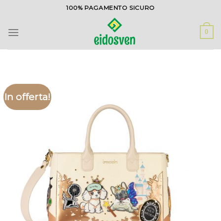
Salta
100% PAGAMENTO SICURO
ai
contenuti
0
In offerta!