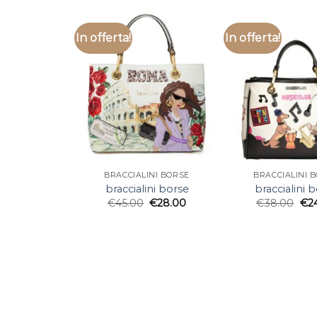
In offerta!
In offerta!
BRACCIALINI BORSE
BRACCIALINI 
braccialini borse
braccialini 
€
45.00
€
28.00
€
38.00
€
2