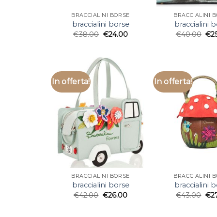
BRACCIALINI BORSE
BRACCIALINI 
braccialini borse
braccialini 
€
38.00
€
24.00
€
40.00
€
2
In offerta!
In offerta!
BRACCIALINI BORSE
BRACCIALINI 
braccialini borse
braccialini 
€
42.00
€
26.00
€
43.00
€
2