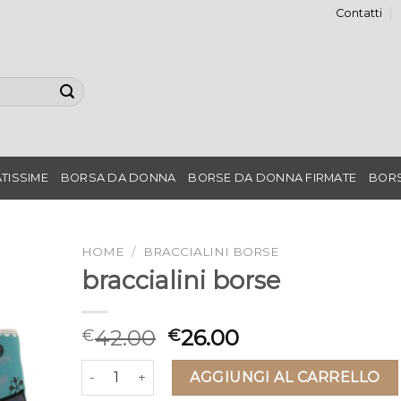
Contatti
TISSIME
BORSA DA DONNA
BORSE DA DONNA FIRMATE
BORS
HOME
/
BRACCIALINI BORSE
braccialini borse
42.00
26.00
€
€
braccialini borse quantità
AGGIUNGI AL CARRELLO