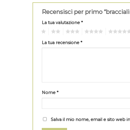
Recensisci per primo “braccial
La tua valutazione
*
1
2
3
4
5
La tua recensione
*
Nome
*
Salva il mio nome, email e sito web