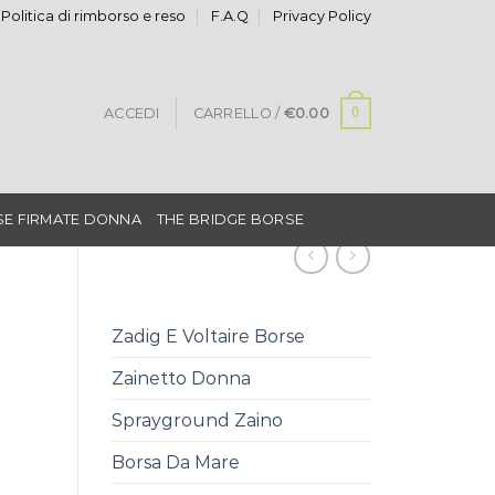
Politica di rimborso e reso
F.A.Q
Privacy Policy
0
ACCEDI
CARRELLO /
€
0.00
E FIRMATE DONNA
THE BRIDGE BORSE
Zadig E Voltaire Borse
Zainetto Donna
Sprayground Zaino
Borsa Da Mare