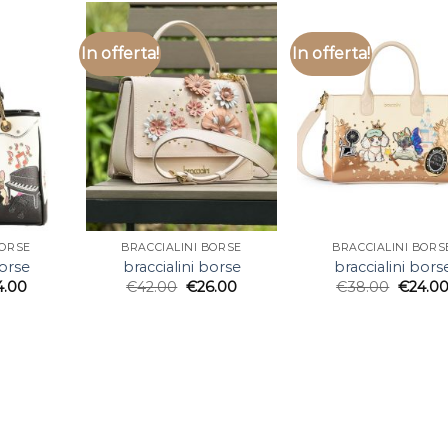
In offerta!
In offerta!
BORSE
BRACCIALINI BORSE
BRACCIALINI BORS
borse
braccialini borse
braccialini bors
4.00
€
42.00
€
26.00
€
38.00
€
24.0