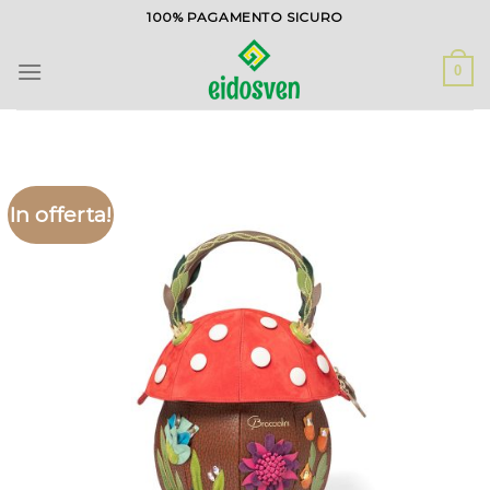
Salta
100% PAGAMENTO SICURO
ai
contenuti
0
In offerta!