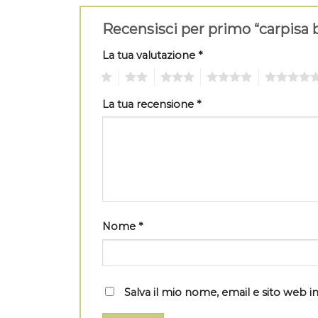
Recensisci per primo “carpisa 
La tua valutazione
*
1
2
3
4
5
La tua recensione
*
Nome
*
Salva il mio nome, email e sito web