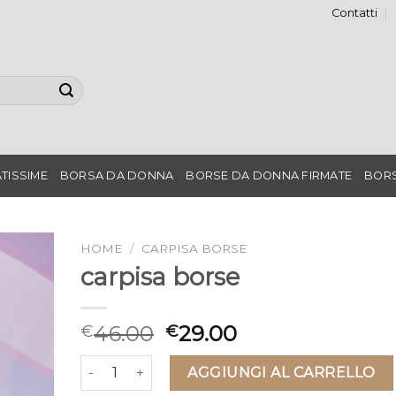
Contatti
TISSIME
BORSA DA DONNA
BORSE DA DONNA FIRMATE
BORS
HOME
/
CARPISA BORSE
carpisa borse
46.00
29.00
€
€
carpisa borse quantità
AGGIUNGI AL CARRELLO