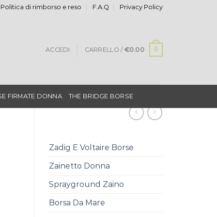
Politica di rimborso e reso
F.A.Q
Privacy Policy
0
ACCEDI
CARRELLO /
€
0.00
E FIRMATE DONNA
THE BRIDGE BORSE
Zadig E Voltaire Borse
Zainetto Donna
Sprayground Zaino
Borsa Da Mare