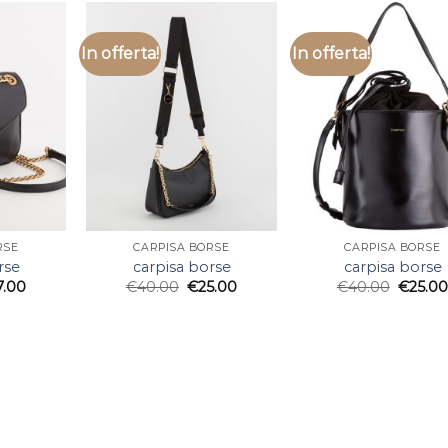
In offerta!
In offerta!
RSE
CARPISA BORSE
CARPISA BORSE
rse
carpisa borse
carpisa borse
7.00
€
40.00
€
25.00
€
40.00
€
25.0