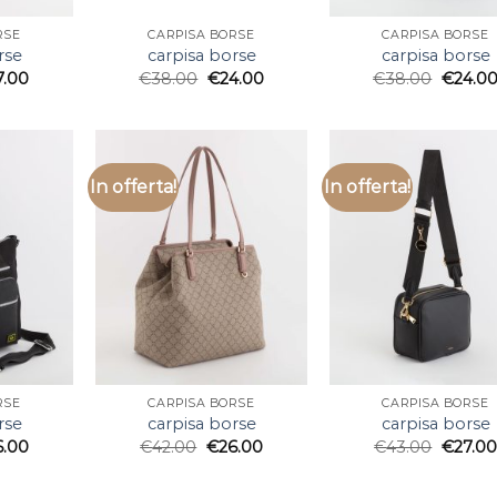
RSE
CARPISA BORSE
CARPISA BORSE
rse
carpisa borse
carpisa borse
7.00
€
38.00
€
24.00
€
38.00
€
24.0
In offerta!
In offerta!
RSE
CARPISA BORSE
CARPISA BORSE
rse
carpisa borse
carpisa borse
6.00
€
42.00
€
26.00
€
43.00
€
27.00