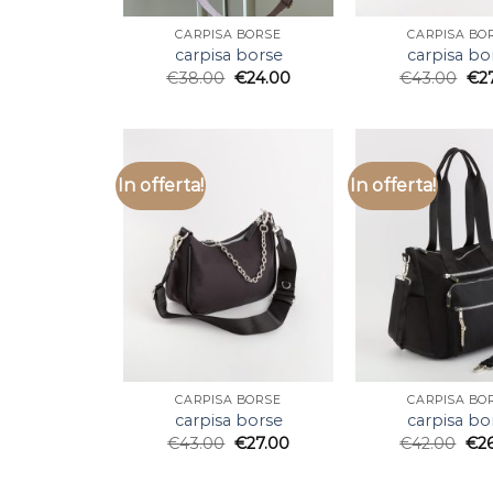
CARPISA BORSE
CARPISA BO
carpisa borse
carpisa bo
€
38.00
€
24.00
€
43.00
€
2
In offerta!
In offerta!
CARPISA BORSE
CARPISA BO
carpisa borse
carpisa bo
€
43.00
€
27.00
€
42.00
€
2