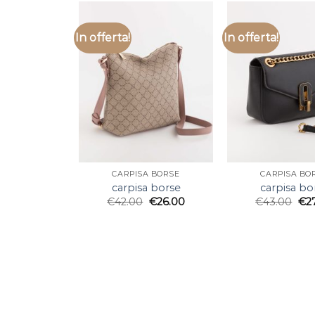
In offerta!
In offerta!
CARPISA BORSE
CARPISA BO
carpisa borse
carpisa bo
€
42.00
€
26.00
€
43.00
€
2