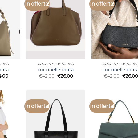
In offerta!
In offerta!
ORSA
COCCINELLE BORSA
COCCINELLE BORS
borsa
coccinelle borsa
coccinelle bors
4.00
€
42.00
€
26.00
€
42.00
€
26.00
In offerta!
In offerta!