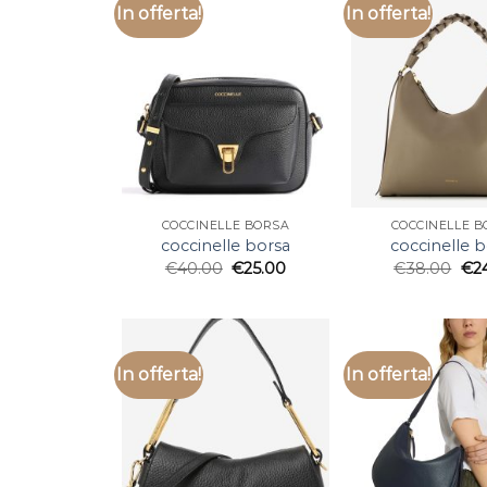
In offerta!
In offerta!
COCCINELLE BORSA
COCCINELLE B
coccinelle borsa
coccinelle 
€
40.00
€
25.00
€
38.00
€
2
In offerta!
In offerta!