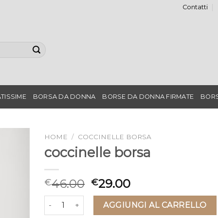
Contatti
TISSIME
BORSA DA DONNA
BORSE DA DONNA FIRMATE
BORS
HOME
/
COCCINELLE BORSA
coccinelle borsa
46.00
29.00
€
€
coccinelle borsa quantità
AGGIUNGI AL CARRELLO