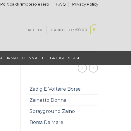
Politica di rimborso e reso
F.A.Q
Privacy Policy
0
ACCEDI
CARRELLO /
€
0.00
E FIRMATE DONNA
THE BRIDGE BORSE
Zadig E Voltaire Borse
Zainetto Donna
Sprayground Zaino
Borsa Da Mare