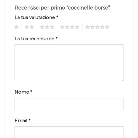
Recensisci per primo “coccinelle borse”
La tua valutazione
*
1
2
3
4
5
La tua recensione
*
Nome
*
Email
*