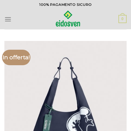
Salta
100% PAGAMENTO SICURO
ai
contenuti
0
In offerta!