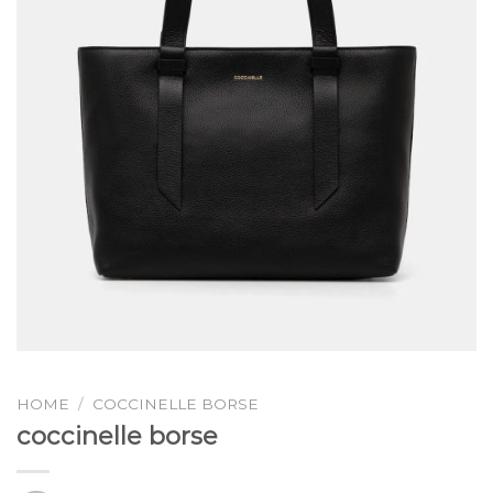
HOME
/
COCCINELLE BORSE
coccinelle borse