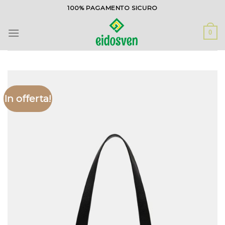
Salta
100% PAGAMENTO SICURO
ai
contenuti
0
In offerta!