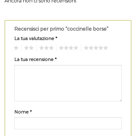
Ancora non ci sono recensioni.
Recensisci per primo “coccinelle borse”
La tua valutazione
*
1
2
3
4
5
La tua recensione
*
Nome
*