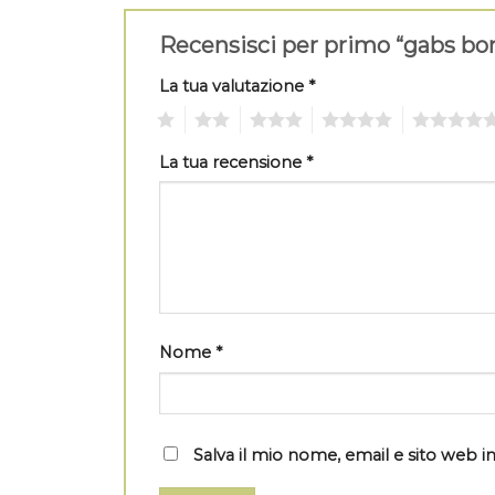
Recensisci per primo “gabs bo
La tua valutazione
*
1
2
3
4
5
La tua recensione
*
Nome
*
Salva il mio nome, email e sito web