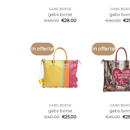
GABS BORSE
GABS BOR
gabs borse
gabs bor
€
45.00
€
28.00
€
40.00
€
2
In offerta!
In offerta!
GABS BORSE
GABS BOR
gabs borse
gabs bor
€
40.00
€
25.00
€
45.00
€
2