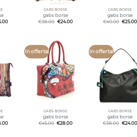
SE
GABS BORSE
GABS BORSE
se
gabs borse
gabs borse
5.00
€
38.00
€
24.00
€
40.00
€
25.0
In offerta!
In offerta!
SE
GABS BORSE
GABS BORSE
se
gabs borse
gabs borse
8.00
€
45.00
€
28.00
€
38.00
€
24.0