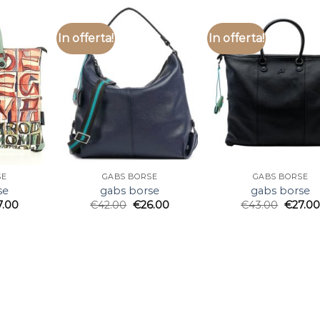
In offerta!
In offerta!
SE
GABS BORSE
GABS BORSE
se
gabs borse
gabs borse
7.00
€
42.00
€
26.00
€
43.00
€
27.00