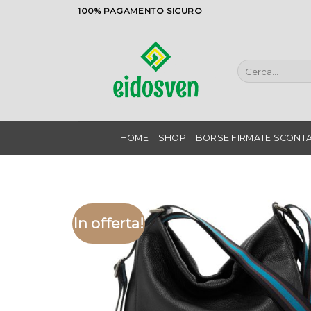
Salta
100% PAGAMENTO SICURO
ai
contenuti
Cerca:
HOME
SHOP
BORSE FIRMATE SCONTA
In offerta!