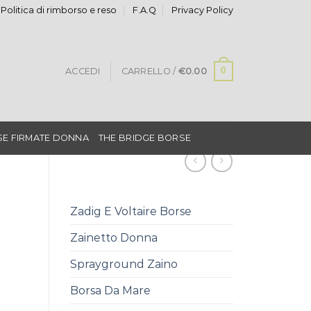
Politica di rimborso e reso
F.A.Q
Privacy Policy
0
ACCEDI
CARRELLO /
€
0.00
E FIRMATE DONNA
THE BRIDGE BORSE
Zadig E Voltaire Borse
Zainetto Donna
Sprayground Zaino
Borsa Da Mare