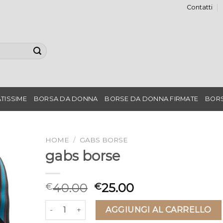
Contatti
TISSIME
BORSA DA DONNA
BORSE DA DONNA FIRMATE
BORS
HOME
/
GABS BORSE
gabs borse
40.00
25.00
€
€
gabs borse quantità
AGGIUNGI AL CARRELLO