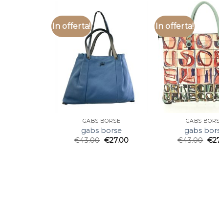
In offerta!
In offerta!
GABS BORSE
GABS BOR
gabs borse
gabs bor
€
43.00
€
27.00
€
43.00
€
2