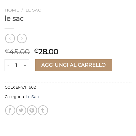
HOME
/
LE SAC
le sac
45.00
28.00
€
€
le sac quantità
AGGIUNGI AL CARRELLO
COD:
EI-47111602
Categoria:
Le Sac