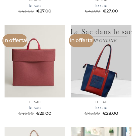
le sac
le sac
€
43.00
€
27.00
€
43.00
€
27.00
In offerta!
In offerta!
LE SAC
LE SAC
le sac
le sac
€
46.00
€
29.00
€
45.00
€
28.00