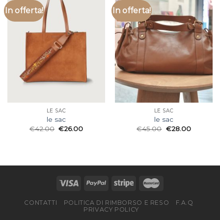
In offerta!
In offerta!
LE SAC
LE SAC
le sac
le sac
€
42.00
€
26.00
€
45.00
€
28.00
CONTATTI
POLITICA DI RIMBORSO E RESO
F.A.Q
PRIVACY POLICY