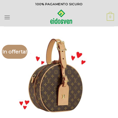
Salta
100% PAGAMENTO SICURO
ai
contenuti
0
In offerta!