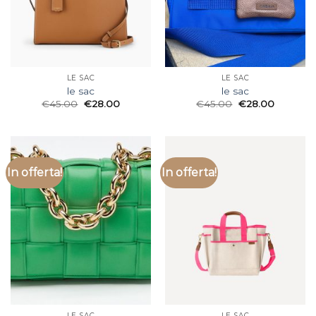
LE SAC
LE SAC
le sac
le sac
€
45.00
€
28.00
€
45.00
€
28.00
In offerta!
In offerta!
LE SAC
LE SAC