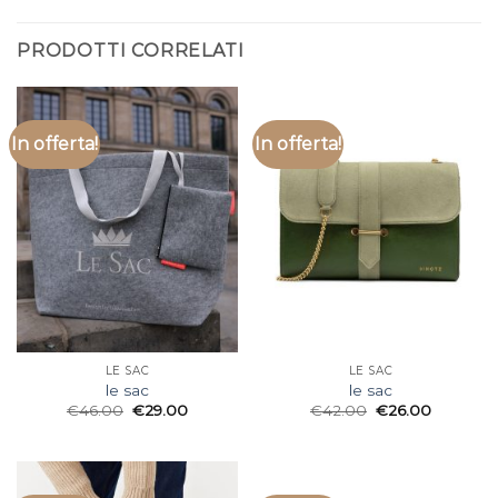
PRODOTTI CORRELATI
In offerta!
In offerta!
LE SAC
LE SAC
le sac
le sac
€
46.00
€
29.00
€
42.00
€
26.00