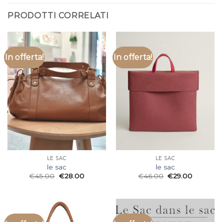
PRODOTTI CORRELATI
In offerta!
In offerta!
LE SAC
LE SAC
le sac
le sac
€
45.00
€
28.00
€
46.00
€
29.00