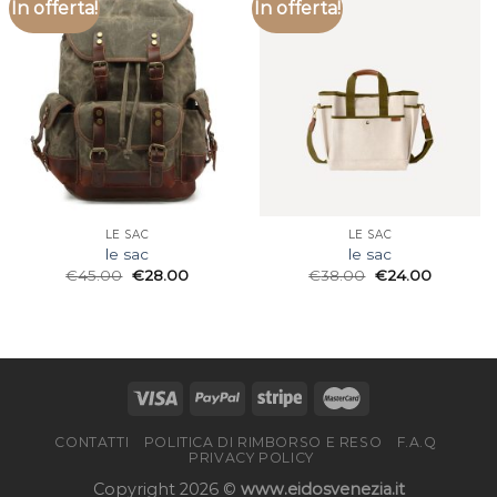
In offerta!
In offerta!
LE SAC
LE SAC
le sac
le sac
€
45.00
€
28.00
€
38.00
€
24.00
CONTATTI
POLITICA DI RIMBORSO E RESO
F.A.Q
PRIVACY POLICY
Copyright 2026 ©
www.eidosvenezia.it