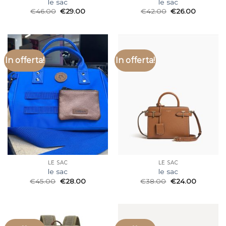
le sac
le sac
€
46.00
€
29.00
€
42.00
€
26.00
In offerta!
In offerta!
LE SAC
LE SAC
le sac
le sac
€
45.00
€
28.00
€
38.00
€
24.00