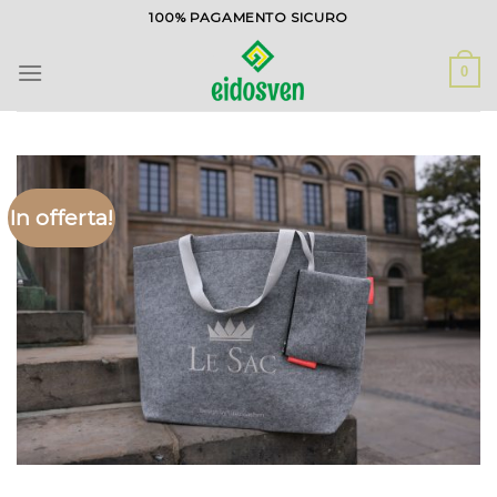
Salta
100% PAGAMENTO SICURO
ai
contenuti
0
In offerta!