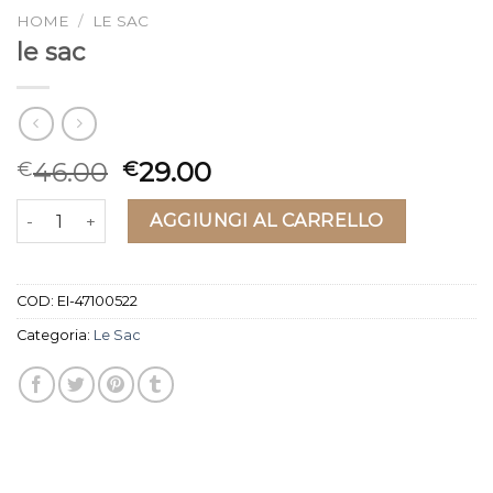
HOME
/
LE SAC
le sac
46.00
29.00
€
€
le sac quantità
AGGIUNGI AL CARRELLO
COD:
EI-47100522
Categoria:
Le Sac