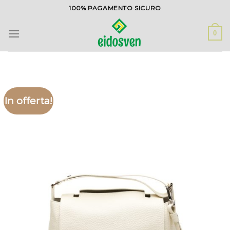
Salta
100% PAGAMENTO SICURO
ai
contenuti
0
In offerta!