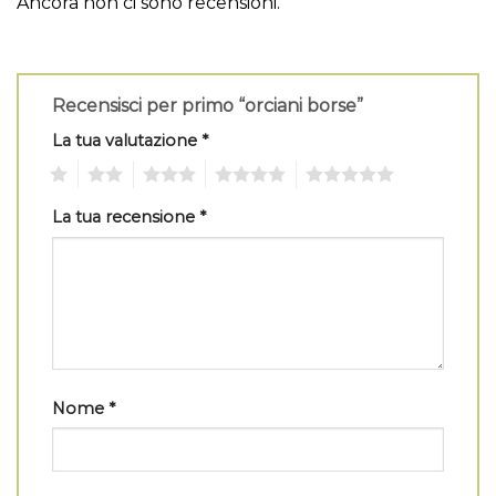
Ancora non ci sono recensioni.
Recensisci per primo “orciani borse”
La tua valutazione
*
1
2
3
4
5
La tua recensione
*
Nome
*