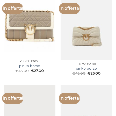
In offerta!
In offerta!
PINKO BORSE
PINKO BORSE
pinko borse
pinko borse
€
43.00
€
27.00
€
42.00
€
26.00
In offerta!
In offerta!