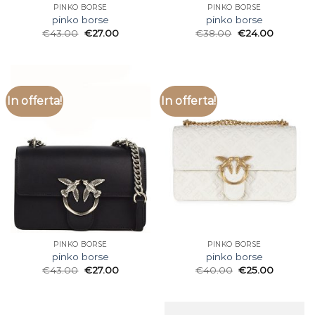
PINKO BORSE
PINKO BORSE
pinko borse
pinko borse
€
43.00
€
27.00
€
38.00
€
24.00
In offerta!
In offerta!
PINKO BORSE
PINKO BORSE
pinko borse
pinko borse
€
43.00
€
27.00
€
40.00
€
25.00