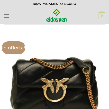
Salta
100% PAGAMENTO SICURO
ai
contenuti
0
In offerta!