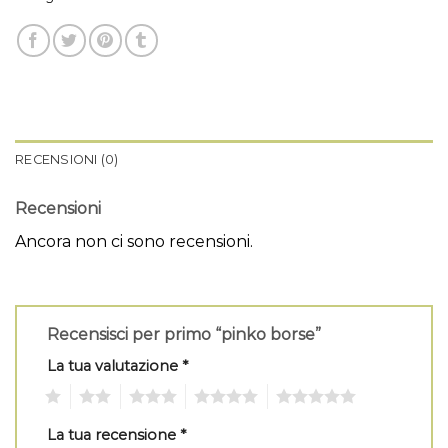
RECENSIONI (0)
Recensioni
Ancora non ci sono recensioni.
Recensisci per primo “pinko borse”
La tua valutazione
*
1
2
3
4
5
La tua recensione
*