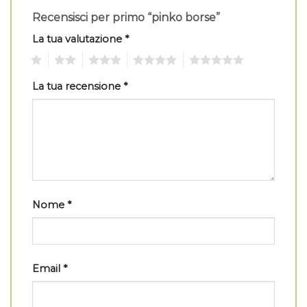
Recensisci per primo “pinko borse”
La tua valutazione
*
1
2
3
4
5
La tua recensione
*
Nome
*
Email
*