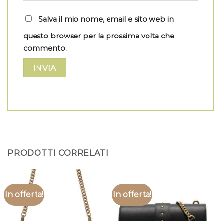
Salva il mio nome, email e sito web in
questo browser per la prossima volta che
commento.
PRODOTTI CORRELATI
In offerta!
In offerta!