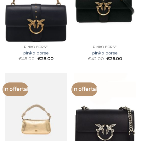
PINKO BORSE
PINKO BORSE
pinko borse
pinko borse
€
45.00
€
28.00
€
42.00
€
26.00
In offerta!
In offerta!