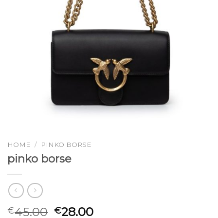
HOME
/
PINKO BORSE
pinko borse
45.00
28.00
€
€