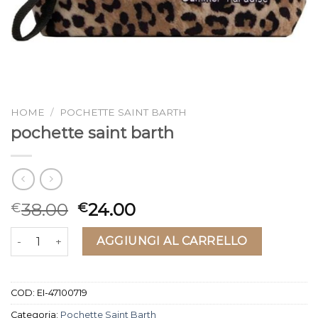
HOME
/
POCHETTE SAINT BARTH
pochette saint barth
38.00
24.00
€
€
pochette saint barth quantità
AGGIUNGI AL CARRELLO
COD:
EI-47100719
Categoria:
Pochette Saint Barth