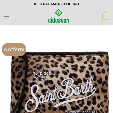
Salta
100% PAGAMENTO SICURO
ai
contenuti
0
In offerta!