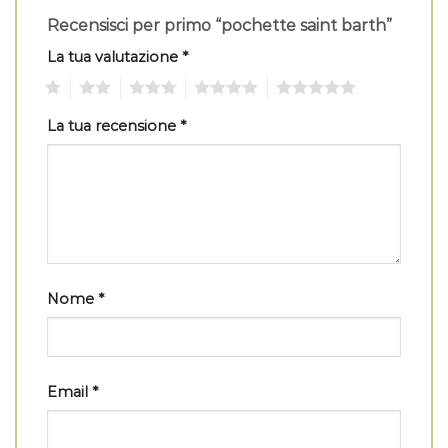
Recensisci per primo “pochette saint barth”
La tua valutazione
*
1
2
3
4
5
La tua recensione
*
Nome
*
Email
*