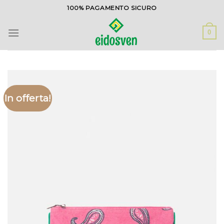
Salta
100% PAGAMENTO SICURO
ai
contenuti
0
In offerta!