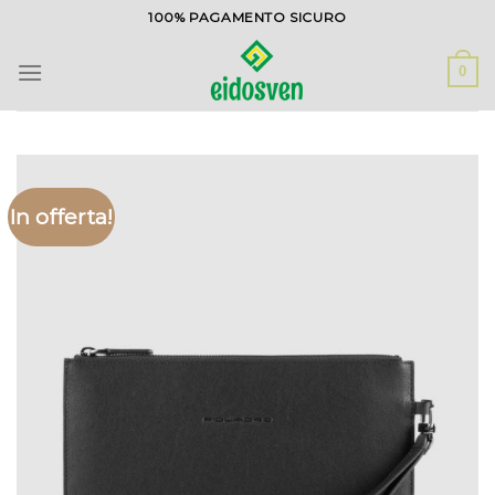
Salta
100% PAGAMENTO SICURO
ai
contenuti
0
In offerta!