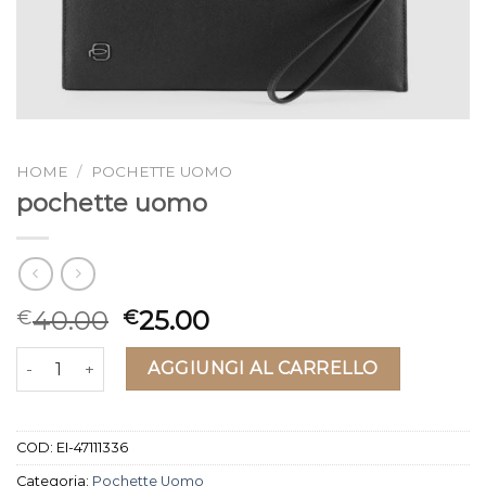
HOME
/
POCHETTE UOMO
pochette uomo
40.00
25.00
€
€
pochette uomo quantità
AGGIUNGI AL CARRELLO
COD:
EI-47111336
Categoria:
Pochette Uomo