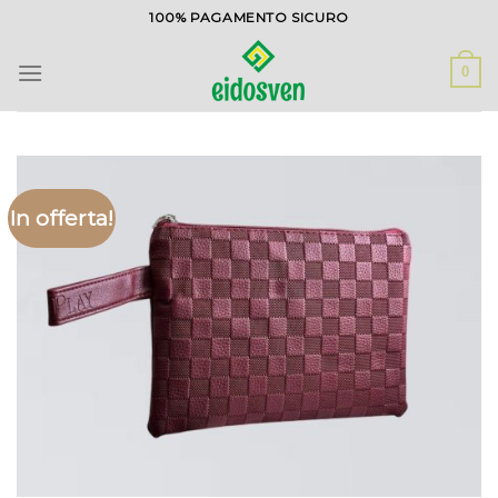
Salta
100% PAGAMENTO SICURO
ai
contenuti
0
In offerta!