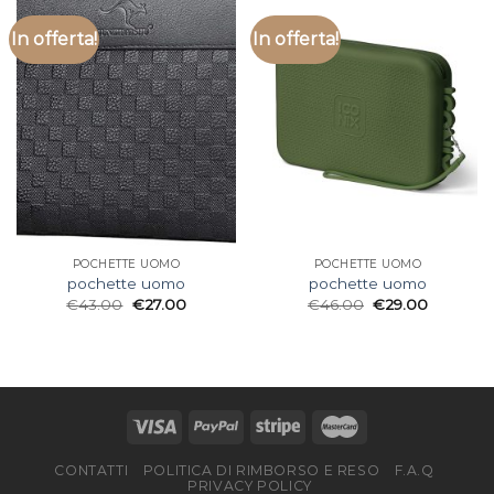
In offerta!
In offerta!
POCHETTE UOMO
POCHETTE UOMO
pochette uomo
pochette uomo
€
43.00
€
27.00
€
46.00
€
29.00
CONTATTI
POLITICA DI RIMBORSO E RESO
F.A.Q
PRIVACY POLICY