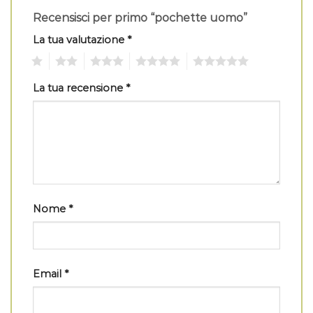
Recensisci per primo “pochette uomo”
La tua valutazione
*
1
2
3
4
5
La tua recensione
*
Nome
*
Email
*