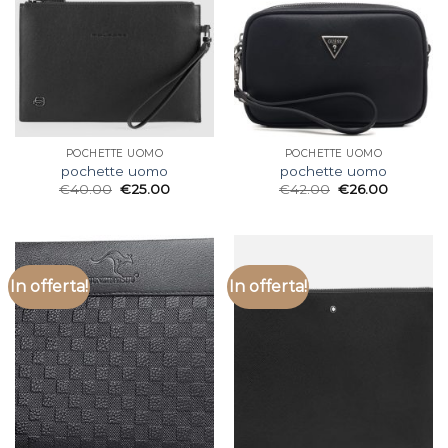
POCHETTE UOMO
POCHETTE UOMO
pochette uomo
pochette uomo
€
40.00
€
25.00
€
42.00
€
26.00
In offerta!
In offerta!