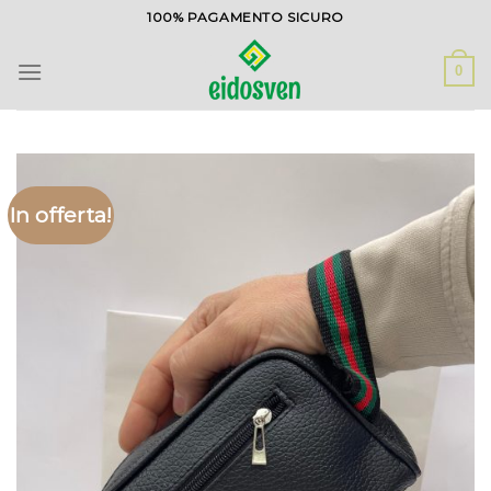
Salta
100% PAGAMENTO SICURO
ai
contenuti
0
In offerta!