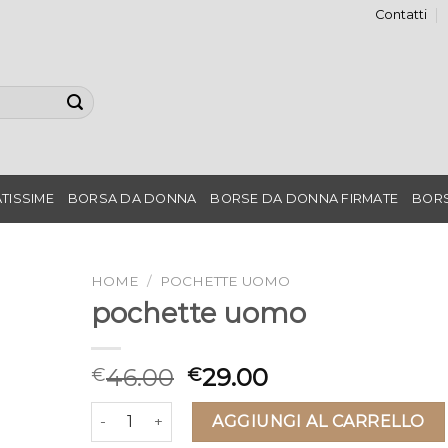
Contatti
TISSIME
BORSA DA DONNA
BORSE DA DONNA FIRMATE
BORS
HOME
/
POCHETTE UOMO
pochette uomo
46.00
29.00
€
€
pochette uomo quantità
AGGIUNGI AL CARRELLO