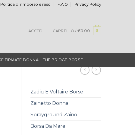
Politica di rimborso e reso
F.A.Q
Privacy Policy
0
ACCEDI
CARRELLO /
€
0.00
E FIRMATE DONNA
THE BRIDGE BORSE
Zadig E Voltaire Borse
Zainetto Donna
Sprayground Zaino
Borsa Da Mare