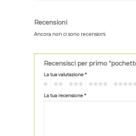
Recensioni
Ancora non ci sono recensioni.
Recensisci per primo “pochet
La tua valutazione
*
1
2
3
4
5
La tua recensione
*