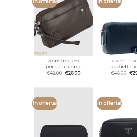
In offerta!
In offerta!
POCHETTE UOMO
POCHETTE U
pochette uomo
pochette 
€
42.00
€
26.00
€
46.00
€
2
In offerta!
In offerta!