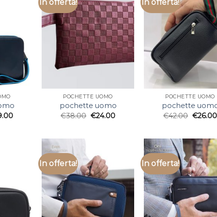
In offerta!
In offerta!
OMO
POCHETTE UOMO
POCHETTE UOMO
uomo
pochette uomo
pochette uom
9.00
€
38.00
€
24.00
€
42.00
€
26.00
In offerta!
In offerta!