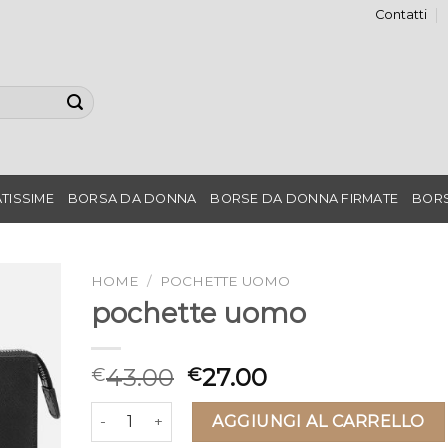
Contatti
TISSIME
BORSA DA DONNA
BORSE DA DONNA FIRMATE
BORS
HOME
/
POCHETTE UOMO
pochette uomo
43.00
27.00
€
€
pochette uomo quantità
AGGIUNGI AL CARRELLO