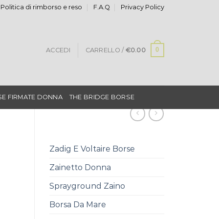
Politica di rimborso e reso
F.A.Q
Privacy Policy
0
ACCEDI
CARRELLO /
€
0.00
E FIRMATE DONNA
THE BRIDGE BORSE
Zadig E Voltaire Borse
Zainetto Donna
Sprayground Zaino
Borsa Da Mare