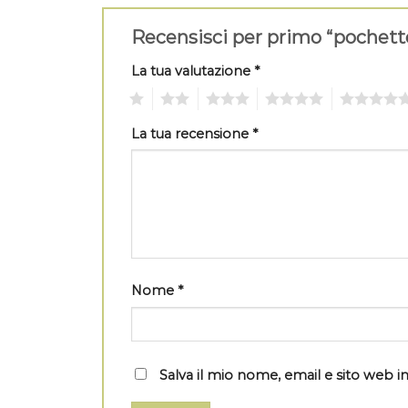
Recensisci per primo “pochet
La tua valutazione
*
1
2
3
4
5
La tua recensione
*
Nome
*
Salva il mio nome, email e sito web