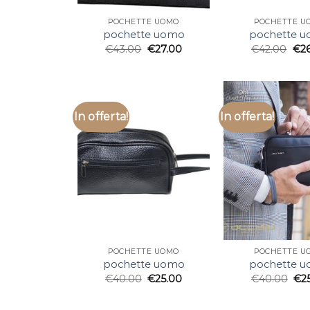
POCHETTE UOMO
POCHETTE U
pochette uomo
pochette 
€
43.00
€
27.00
€
42.00
€
2
In offerta!
In offerta!
POCHETTE UOMO
POCHETTE U
pochette uomo
pochette 
€
40.00
€
25.00
€
40.00
€
2