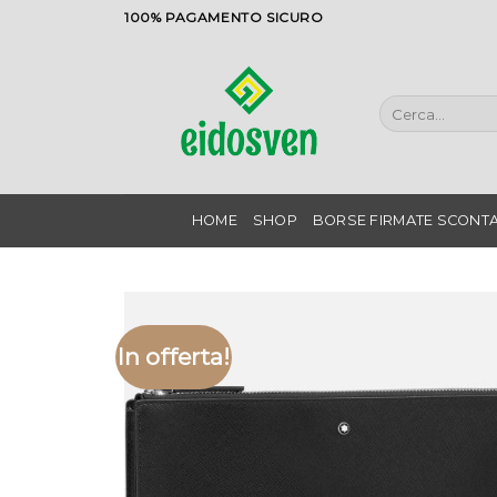
Salta
100% PAGAMENTO SICURO
ai
contenuti
Cerca:
HOME
SHOP
BORSE FIRMATE SCONTA
In offerta!