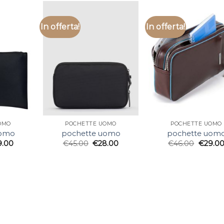
In offerta!
In offerta!
OMO
POCHETTE UOMO
POCHETTE UOMO
uomo
pochette uomo
pochette uom
9.00
€
45.00
€
28.00
€
46.00
€
29.0