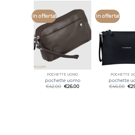
In offerta!
In offerta!
POCHETTE UOMO
POCHETTE U
pochette uomo
pochette 
€
42.00
€
26.00
€
46.00
€
2