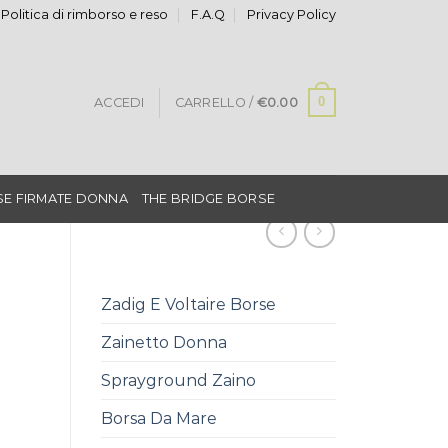
Politica di rimborso e reso
F.A.Q
Privacy Policy
0
ACCEDI
CARRELLO /
€
0.00
E FIRMATE DONNA
THE BRIDGE BORSE
Zadig E Voltaire Borse
Zainetto Donna
Sprayground Zaino
Borsa Da Mare