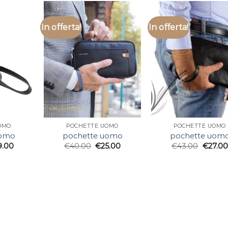
In offerta!
In offerta!
OMO
POCHETTE UOMO
POCHETTE UOMO
uomo
pochette uomo
pochette uom
9.00
€
40.00
€
25.00
€
43.00
€
27.00