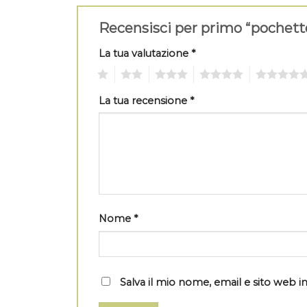
Recensisci per primo “pochet
La tua valutazione
*
1
2
3
4
5
La tua recensione
*
Nome
*
Salva il mio nome, email e sito web