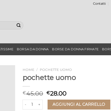
Contatti
TISSIME
BORSA DA DONNA
BORSE DA DONNA FIRMATE
BORS
HOME
/
POCHETTE UOMO
pochette uomo
45.00
28.00
€
€
pochette uomo quantità
AGGIUNGI AL CARRELLO