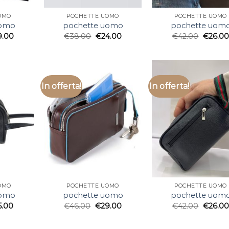
OMO
POCHETTE UOMO
POCHETTE UOMO
uomo
pochette uomo
pochette uom
9.00
€
38.00
€
24.00
€
42.00
€
26.00
In offerta!
In offerta!
OMO
POCHETTE UOMO
POCHETTE UOMO
uomo
pochette uomo
pochette uom
5.00
€
46.00
€
29.00
€
42.00
€
26.00