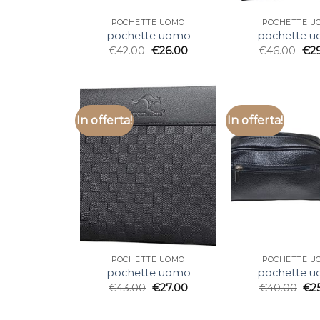
POCHETTE UOMO
POCHETTE U
pochette uomo
pochette 
€
42.00
€
26.00
€
46.00
€
2
In offerta!
In offerta!
POCHETTE UOMO
POCHETTE U
pochette uomo
pochette 
€
43.00
€
27.00
€
40.00
€
2