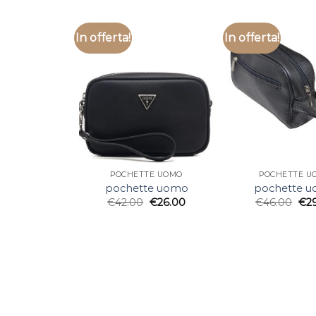
In offerta!
In offerta!
POCHETTE UOMO
POCHETTE U
pochette uomo
pochette 
€
42.00
€
26.00
€
46.00
€
2