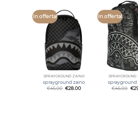
In offerta!
In offerta!
SPRAYGROUND ZAINO
SPRAYGROUND 
sprayground zaino
sprayground 
€
45.00
€
28.00
€
46.00
€
2