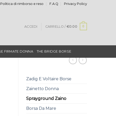
Politica di rimborso e reso
F.A.Q
Privacy Policy
0
ACCEDI
CARRELLO /
€
0.00
E FIRMATE DONNA
THE BRIDGE BORSE
Zadig E Voltaire Borse
Zainetto Donna
Sprayground Zaino
Borsa Da Mare