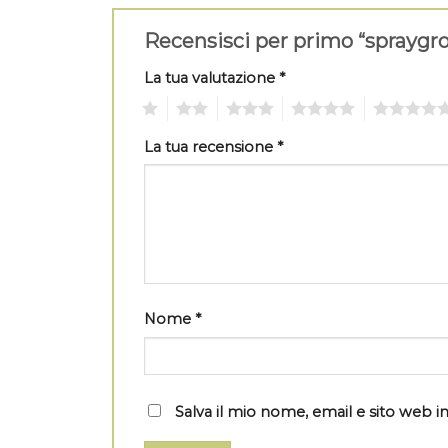
Recensisci per primo “spraygr
La tua valutazione
*
1
2
3
4
5
La tua recensione
*
Nome
*
Salva il mio nome, email e sito web