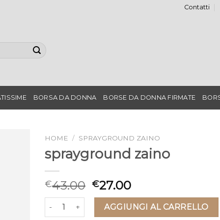
Contatti
TISSIME
BORSA DA DONNA
BORSE DA DONNA FIRMATE
BORS
HOME
/
SPRAYGROUND ZAINO
sprayground zaino
43.00
27.00
€
€
sprayground zaino quantità
AGGIUNGI AL CARRELLO