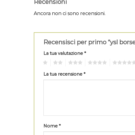
Recensioni
Ancora non ci sono recensioni.
Recensisci per primo “ysl bors
La tua valutazione
*
1
2
3
4
5
La tua recensione
*
Nome
*