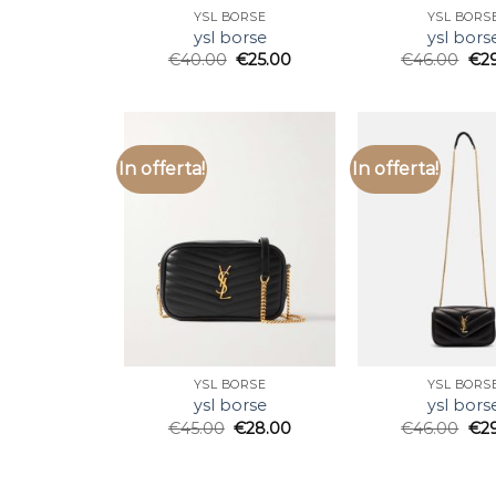
YSL BORSE
YSL BORS
ysl borse
ysl bors
€
40.00
€
25.00
€
46.00
€
2
In offerta!
In offerta!
YSL BORSE
YSL BORS
ysl borse
ysl bors
€
45.00
€
28.00
€
46.00
€
2