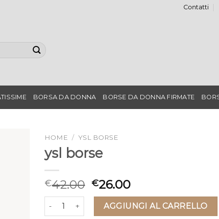
Contatti
TISSIME
BORSA DA DONNA
BORSE DA DONNA FIRMATE
BORS
HOME
/
YSL BORSE
ysl borse
42.00
26.00
€
€
ysl borse quantità
AGGIUNGI AL CARRELLO