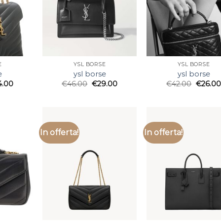
E
YSL BORSE
YSL BORSE
e
ysl borse
ysl borse
4.00
€
46.00
€
29.00
€
42.00
€
26.00
In offerta!
In offerta!