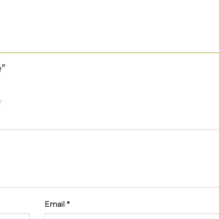
e”
Email
*