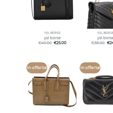
YSL BORSE
YSL BORS
ysl borse
ysl bors
€
40.00
€
25.00
€
38.00
€
2
In offerta!
In offerta!