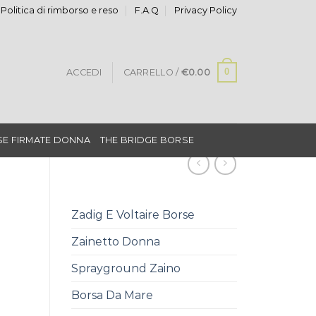
Politica di rimborso e reso
F.A.Q
Privacy Policy
0
ACCEDI
CARRELLO /
€
0.00
E FIRMATE DONNA
THE BRIDGE BORSE
Zadig E Voltaire Borse
Zainetto Donna
Sprayground Zaino
Borsa Da Mare