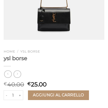
HOME
/
YSL BORSE
ysl borse
40.00
25.00
€
€
ysl borse quantità
AGGIUNGI AL CARRELLO