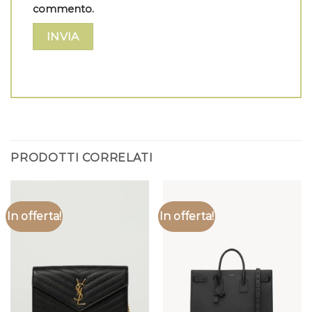
commento.
PRODOTTI CORRELATI
In offerta!
In offerta!