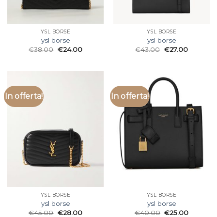
YSL BORSE
YSL BORSE
ysl borse
ysl borse
€
38.00
€
24.00
€
43.00
€
27.00
In offerta!
In offerta!
YSL BORSE
YSL BORSE
ysl borse
ysl borse
€
45.00
€
28.00
€
40.00
€
25.00