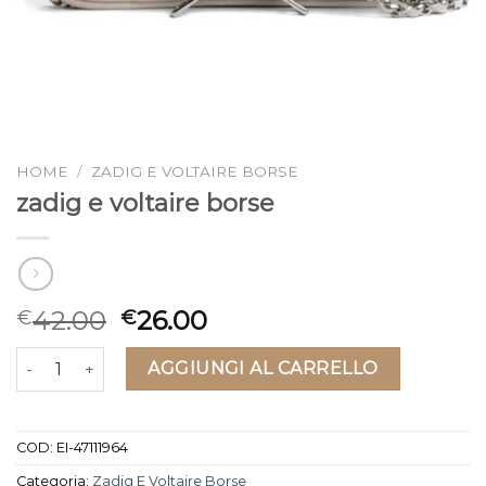
HOME
/
ZADIG E VOLTAIRE BORSE
zadig e voltaire borse
42.00
26.00
€
€
zadig e voltaire borse quantità
AGGIUNGI AL CARRELLO
COD:
EI-47111964
Categoria:
Zadig E Voltaire Borse