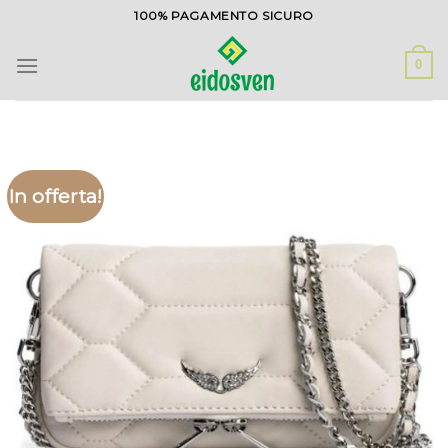
Salta
100% PAGAMENTO SICURO
ai
contenuti
0
In offerta!