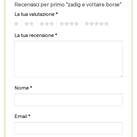
Recensisci per primo “zadig e voltaire borse”
La tua valutazione
*
1
2
3
4
5
La tua recensione
*
Nome
*
Email
*