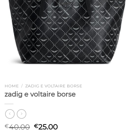
HOME
/
ZADIG E VOLTAIRE BORSE
zadig e voltaire borse
40.00
25.00
€
€