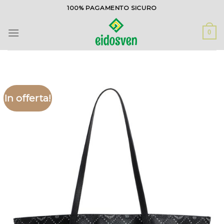
Salta
100% PAGAMENTO SICURO
ai
contenuti
0
In offerta!