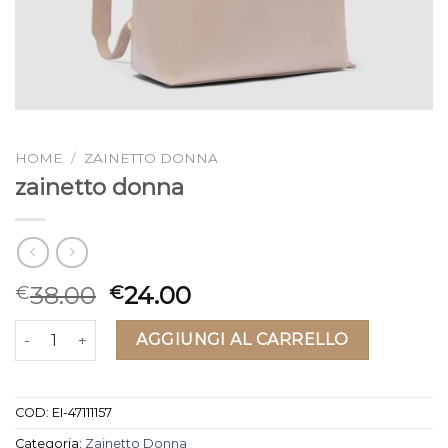
HOME
/
ZAINETTO DONNA
zainetto donna
38.00
24.00
€
€
zainetto donna quantità
AGGIUNGI AL CARRELLO
COD:
EI-47111157
Categoria:
Zainetto Donna