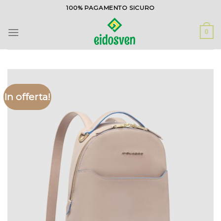
Salta
100% PAGAMENTO SICURO
ai
contenuti
0
In offerta!