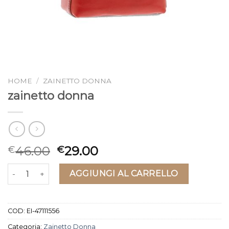
HOME
/
ZAINETTO DONNA
zainetto donna
46.00
29.00
€
€
zainetto donna quantità
AGGIUNGI AL CARRELLO
COD:
EI-47111556
Categoria:
Zainetto Donna