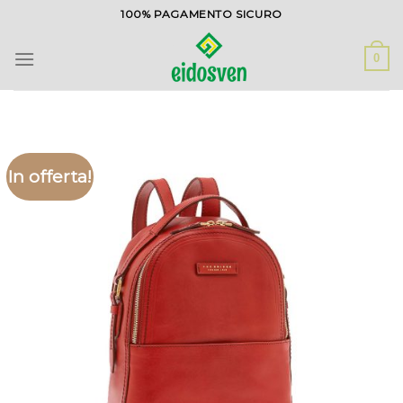
Salta
100% PAGAMENTO SICURO
ai
contenuti
0
In offerta!