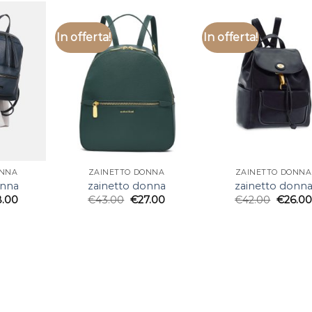
In offerta!
In offerta!
ONNA
ZAINETTO DONNA
ZAINETTO DONNA
onna
zainetto donna
zainetto donn
8.00
€
43.00
€
27.00
€
42.00
€
26.00