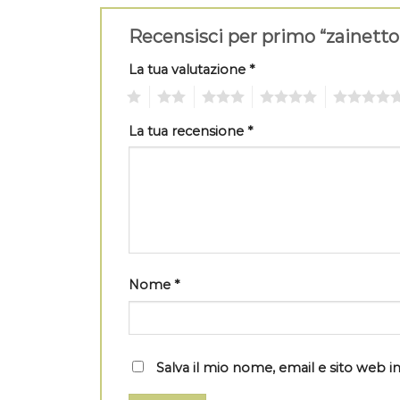
Recensisci per primo “zainett
La tua valutazione
*
1
2
3
4
5
La tua recensione
*
Nome
*
Salva il mio nome, email e sito web