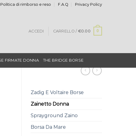
Politica di rimborso e reso
F.A.Q
Privacy Policy
0
ACCEDI
CARRELLO /
€
0.00
E FIRMATE DONNA
THE BRIDGE BORSE
Zadig E Voltaire Borse
Zainetto Donna
Sprayground Zaino
Borsa Da Mare