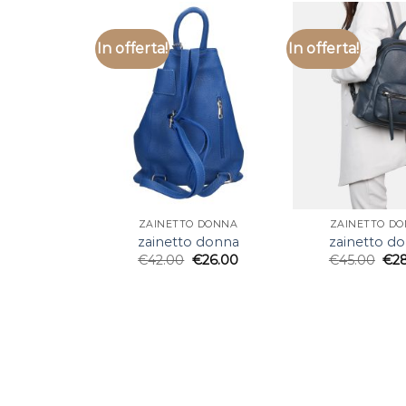
In offerta!
In offerta!
ZAINETTO DONNA
ZAINETTO D
zainetto donna
zainetto d
€
42.00
€
26.00
€
45.00
€
2