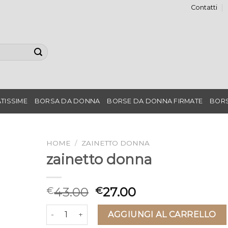
Contatti
TISSIME
BORSA DA DONNA
BORSE DA DONNA FIRMATE
BORS
HOME
/
ZAINETTO DONNA
zainetto donna
43.00
27.00
€
€
zainetto donna quantità
AGGIUNGI AL CARRELLO