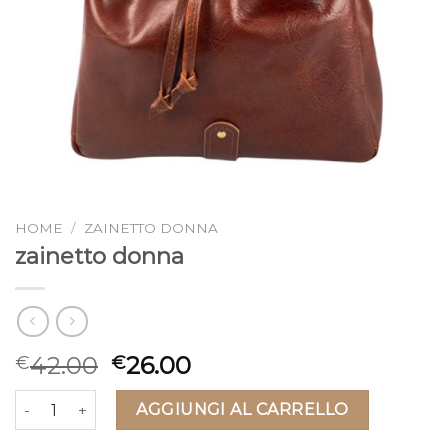
HOME
/
ZAINETTO DONNA
zainetto donna
42.00
26.00
€
€
zainetto donna quantità
AGGIUNGI AL CARRELLO