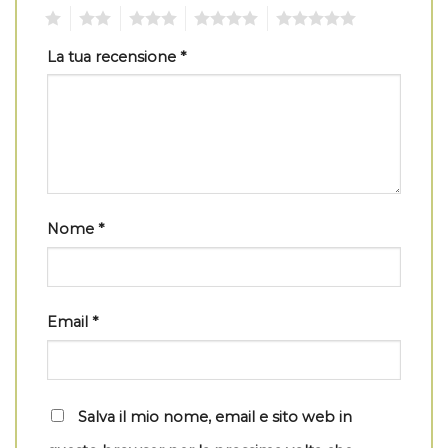
1
2
3
4
5
La tua recensione
*
Nome
*
Email
*
Salva il mio nome, email e sito web in