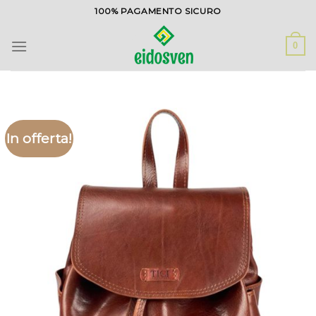
Salta
100% PAGAMENTO SICURO
ai
contenuti
0
In offerta!