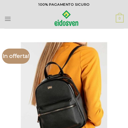
Salta
100% PAGAMENTO SICURO
ai
contenuti
0
In offerta!