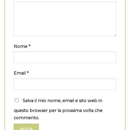
Nome
*
Email
*
Salva il mio nome, email e sito web in
questo browser per la prossima volta che
commento.