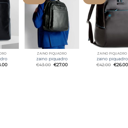
ADRO
ZAINO PIQUADRO
ZAINO PIQUADRO
adro
zaino piquadro
zaino piquadro
8.00
€
43.00
€
27.00
€
42.00
€
26.00