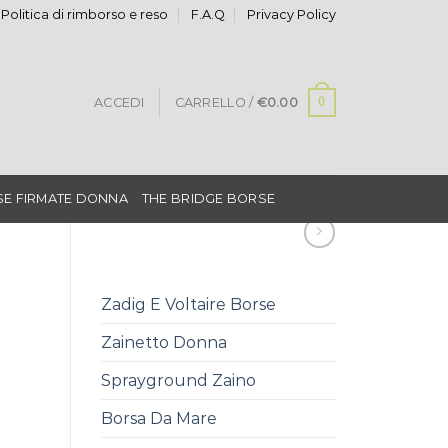
Politica di rimborso e reso
F.A.Q
Privacy Policy
0
ACCEDI
CARRELLO /
€
0.00
E FIRMATE DONNA
THE BRIDGE BORSE
Zadig E Voltaire Borse
Zainetto Donna
Sprayground Zaino
Borsa Da Mare