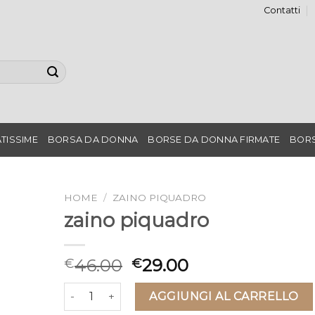
Contatti
TISSIME
BORSA DA DONNA
BORSE DA DONNA FIRMATE
BORS
HOME
/
ZAINO PIQUADRO
zaino piquadro
46.00
29.00
€
€
zaino piquadro quantità
AGGIUNGI AL CARRELLO