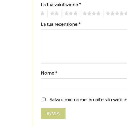
La tua valutazione
*
1
2
3
4
5
La tua recensione
*
Nome
*
Salva il mio nome, email e sito web