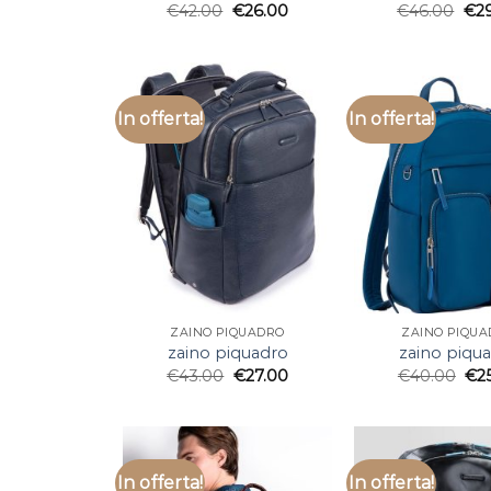
€
42.00
€
26.00
€
46.00
€
2
In offerta!
In offerta!
ZAINO PIQUADRO
ZAINO PIQU
zaino piquadro
zaino piqu
€
43.00
€
27.00
€
40.00
€
2
In offerta!
In offerta!