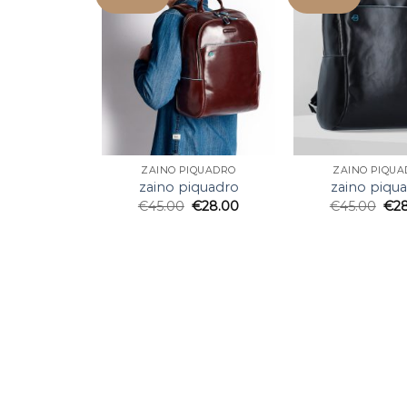
ZAINO PIQUADRO
ZAINO PIQU
zaino piquadro
zaino piqu
€
45.00
€
28.00
€
45.00
€
2