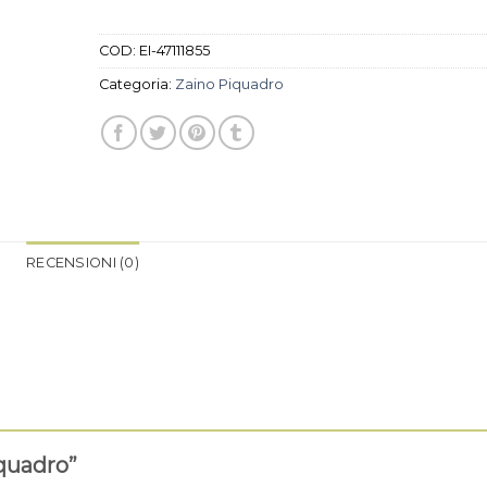
COD:
EI-47111855
Categoria:
Zaino Piquadro
RECENSIONI (0)
iquadro”