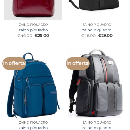
ZAINO PIQUADRO
ZAINO PIQUADRO
zaino piquadro
zaino piquadro
€
46.00
€
29.00
€
46.00
€
29.00
In offerta!
In offerta!
ZAINO PIQUADRO
ZAINO PIQUADRO
zaino piquadro
zaino piquadro