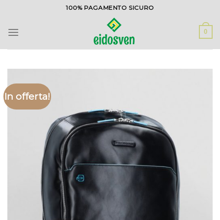
Salta
100% PAGAMENTO SICURO
ai
contenuti
0
In offerta!