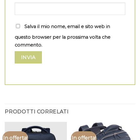
Salva il mio nome, email e sito web in
questo browser per la prossima volta che
commento.
PRODOTTI CORRELATI
In offerta!
In offerta!