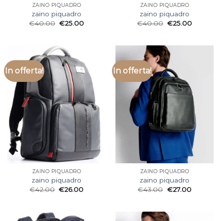
ZAINO PIQUADRO
ZAINO PIQUADRO
zaino piquadro
zaino piquadro
€
40.00
€
25.00
€
40.00
€
25.00
In offerta!
In offerta!
ZAINO PIQUADRO
ZAINO PIQUADRO
zaino piquadro
zaino piquadro
€
42.00
€
26.00
€
43.00
€
27.00