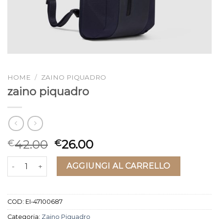
HOME
/
ZAINO PIQUADRO
zaino piquadro
42.00
26.00
€
€
zaino piquadro quantità
AGGIUNGI AL CARRELLO
COD:
EI-47100687
Categoria:
Zaino Piquadro