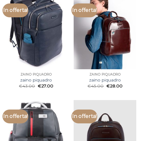
In offerta!
In offerta!
ZAINO PIQUADRO
ZAINO PIQUADRO
zaino piquadro
zaino piquadro
€
43.00
€
27.00
€
45.00
€
28.00
In offerta!
In offerta!