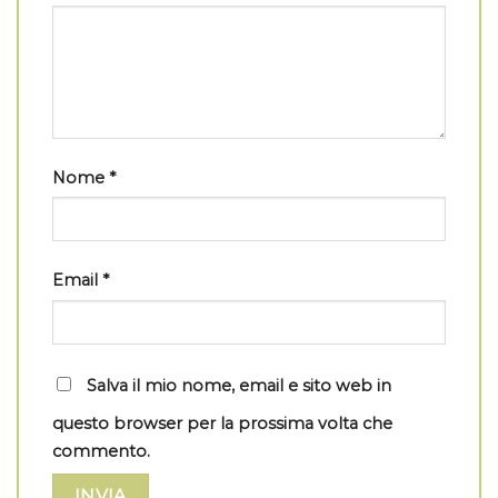
Nome
*
Email
*
Salva il mio nome, email e sito web in
questo browser per la prossima volta che
commento.