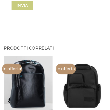
PRODOTTI CORRELATI
In offerta!
In offerta!