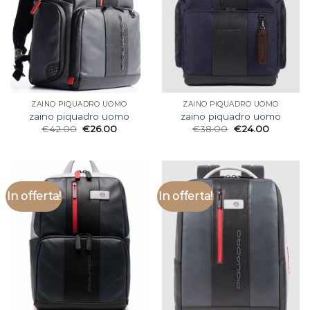
ZAINO PIQUADRO UOMO
ZAINO PIQUADRO UOMO
zaino piquadro uomo
zaino piquadro uomo
€
42.00
€
26.00
€
38.00
€
24.00
In offerta!
In offerta!