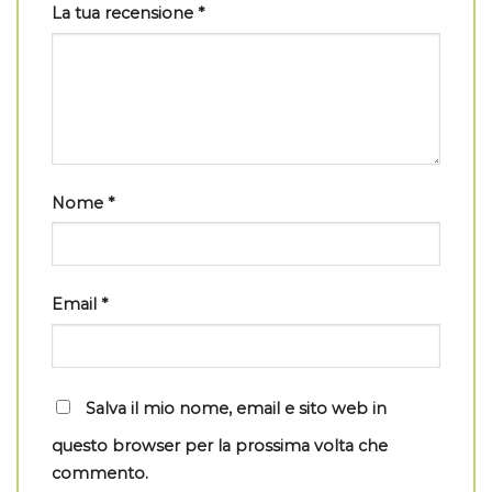
La tua recensione
*
Nome
*
Email
*
Salva il mio nome, email e sito web in
questo browser per la prossima volta che
commento.