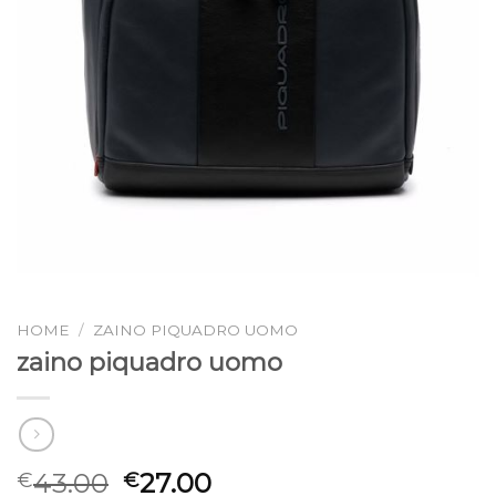
HOME
/
ZAINO PIQUADRO UOMO
zaino piquadro uomo
43.00
27.00
€
€