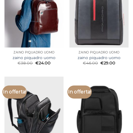
ZAINO PIQUADRO UOMO
ZAINO PIQUADRO UOMO
zaino piquadro uomo
zaino piquadro uomo
€
38.00
€
24.00
€
46.00
€
29.00
In offerta!
In offerta!