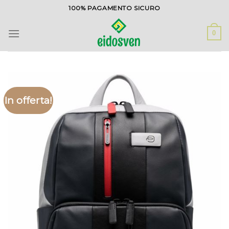
Salta
100% PAGAMENTO SICURO
ai
contenuti
0
In offerta!