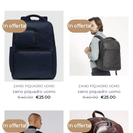
In offerta!
In offerta!
ZAINO PIQUADRO UOMO
ZAINO PIQUADRO UOMO
zaino piquadro uomo
zaino piquadro uomo
€
40.00
€
25.00
€
40.00
€
25.00
In offerta!
In offerta!