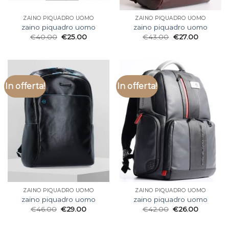
ZAINO PIQUADRO UOMO
ZAINO PIQUADRO UOMO
zaino piquadro uomo
zaino piquadro uomo
€
40.00
€
25.00
€
43.00
€
27.00
In offerta!
In offerta!
ZAINO PIQUADRO UOMO
ZAINO PIQUADRO UOMO
zaino piquadro uomo
zaino piquadro uomo
€
46.00
€
29.00
€
42.00
€
26.00