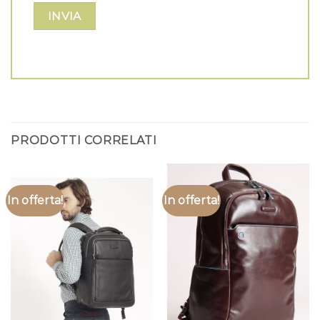
PRODOTTI CORRELATI
In offerta!
In offerta!