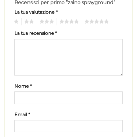
Recensisci per primo “zaino sprayground”
La tua valutazione
*
1
2
3
4
5
La tua recensione
*
Nome
*
Email
*