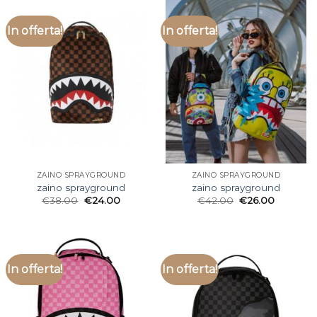
In offerta!
In offerta!
ZAINO SPRAYGROUND
ZAINO SPRAYGROUND
zaino sprayground
zaino sprayground
€
38.00
€
24.00
€
42.00
€
26.00
In offerta!
In offerta!