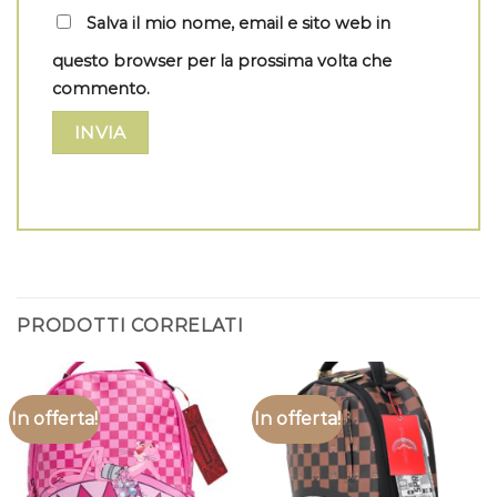
Salva il mio nome, email e sito web in
questo browser per la prossima volta che
commento.
PRODOTTI CORRELATI
In offerta!
In offerta!