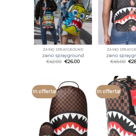
ZAINO SPRAYGROUND
ZAINO SPRAYG
zaino sprayground
zaino sprayg
€
42.00
€
26.00
€
45.00
€
2
In offerta!
In offerta!