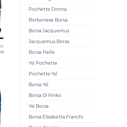
Pochette Donna
Borbonese Borsa
Borsa Jacquemus
Jacquemus Borsa
ND
nd
Borse Pelle
Ysl Pochette
Pochette Ysl
Borsa Ysl
Borsa Di Pinko
Ysl Borsa
Borsa Elisabetta Franchi