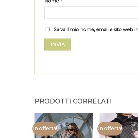
Nome
*
Salva il mio nome, email e sito web
PRODOTTI CORRELATI
In offerta!
In offerta!