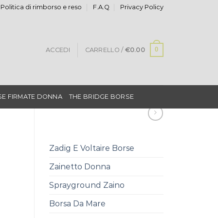
Politica di rimborso e reso
F.A.Q
Privacy Policy
0
ACCEDI
CARRELLO /
€
0.00
E FIRMATE DONNA
THE BRIDGE BORSE
Zadig E Voltaire Borse
Zainetto Donna
Sprayground Zaino
Borsa Da Mare