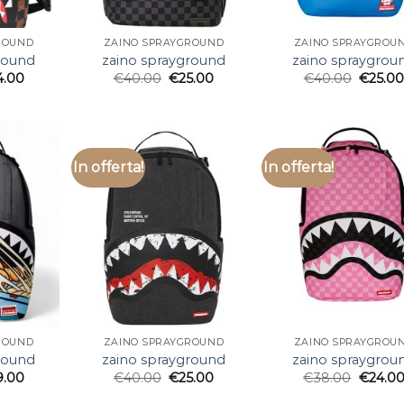
ROUND
ZAINO SPRAYGROUND
ZAINO SPRAYGROU
round
zaino sprayground
zaino spraygrou
4.00
€
40.00
€
25.00
€
40.00
€
25.0
In offerta!
In offerta!
ROUND
ZAINO SPRAYGROUND
ZAINO SPRAYGROU
round
zaino sprayground
zaino spraygrou
9.00
€
40.00
€
25.00
€
38.00
€
24.0