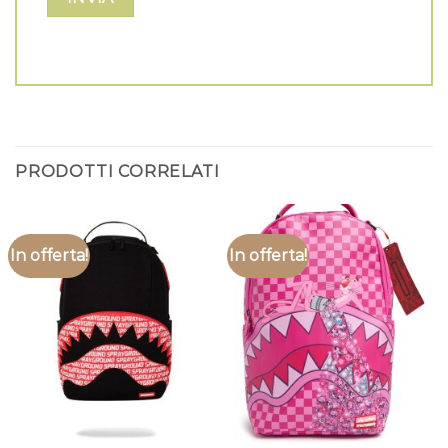
PRODOTTI CORRELATI
In offerta!
In offerta!