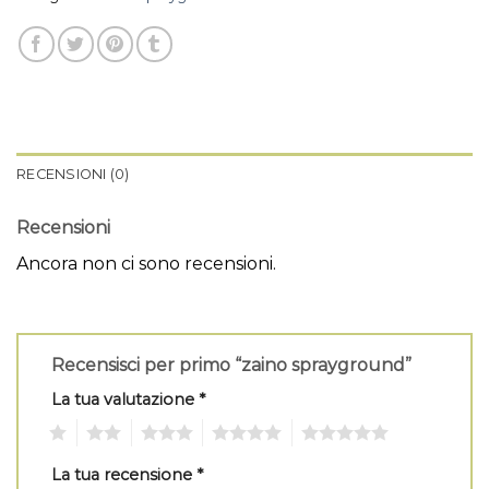
RECENSIONI (0)
Recensioni
Ancora non ci sono recensioni.
Recensisci per primo “zaino sprayground”
La tua valutazione
*
1
2
3
4
5
La tua recensione
*