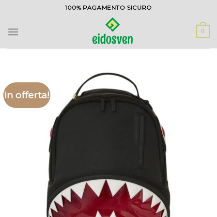
Salta
100% PAGAMENTO SICURO
ai
contenuti
0
In offerta!