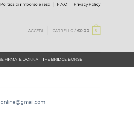
Politica di rimborso e reso
F.A.Q
Privacy Policy
0
ACCEDI
CARRELLO /
€
0.00
E FIRMATE DONNA
THE BRIDGE BORSE
eonline@gmail.com