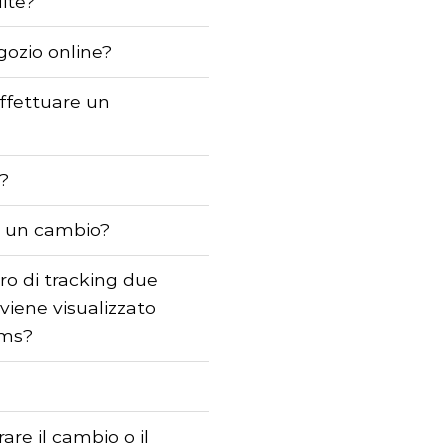
ite?
gozio online?
effettuare un
e?
o un cambio?
ro di tracking due
 viene visualizzato
ems?
re il cambio o il