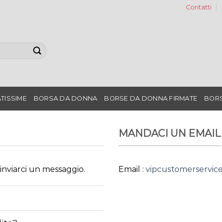
Contatti
TISSIME
BORSA DA DONNA
BORSE DA DONNA FIRMATE
BORS
MANDACI UN EMAIL
 inviarci un messaggio.
Email :
vipcustomerservic