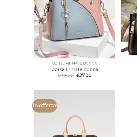
BORSE FIRMATE DONNA
borse firmate donna
€
43.00
€
27.00
In offerta!