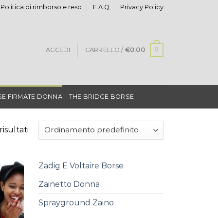
Politica di rimborso e reso
F.A.Q
Privacy Policy
0
ACCEDI
CARRELLO /
€
0.00
E FIRMATE DONNA
THE BRIDGE BORSE
risultati
Zadig E Voltaire Borse
Zainetto Donna
Sprayground Zaino