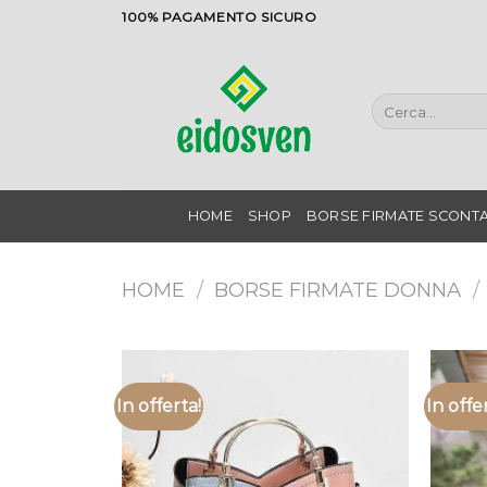
Salta
100% PAGAMENTO SICURO
ai
contenuti
Cerca:
HOME
SHOP
BORSE FIRMATE SCONTA
HOME
/
BORSE FIRMATE DONNA
/
In offerta!
In offe