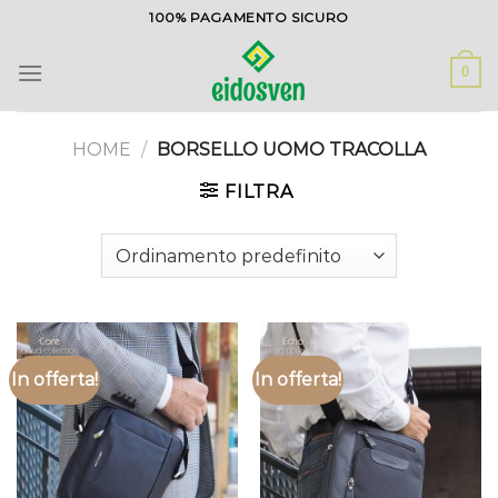
Salta
100% PAGAMENTO SICURO
ai
contenuti
0
HOME
/
BORSELLO UOMO TRACOLLA
FILTRA
In offerta!
In offerta!