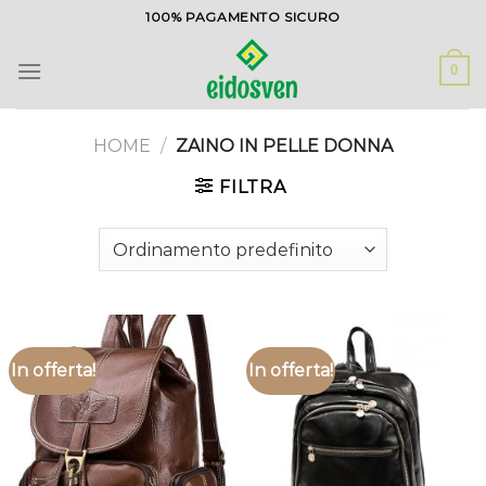
Salta
100% PAGAMENTO SICURO
ai
contenuti
0
HOME
/
ZAINO IN PELLE DONNA
FILTRA
In offerta!
In offerta!