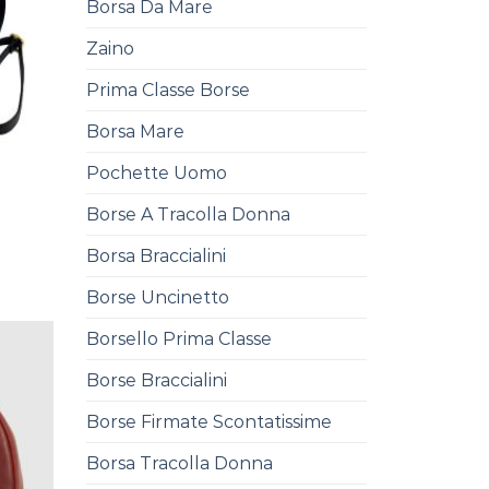
Borsa Da Mare
Zaino
Prima Classe Borse
Borsa Mare
Pochette Uomo
Borse A Tracolla Donna
Borsa Braccialini
Borse Uncinetto
Borsello Prima Classe
Borse Braccialini
Borse Firmate Scontatissime
Borsa Tracolla Donna