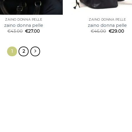
ZAINO DONNA PELLE
ZAINO DONNA PELLE
zaino donna pelle
zaino donna pelle
€
43.00
€
27.00
€
46.00
€
29.00
1
2