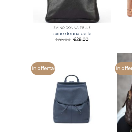
ZAINO DONNA PELLE
zaino donna pelle
€
45.00
€
28.00
In offerta!
In offe