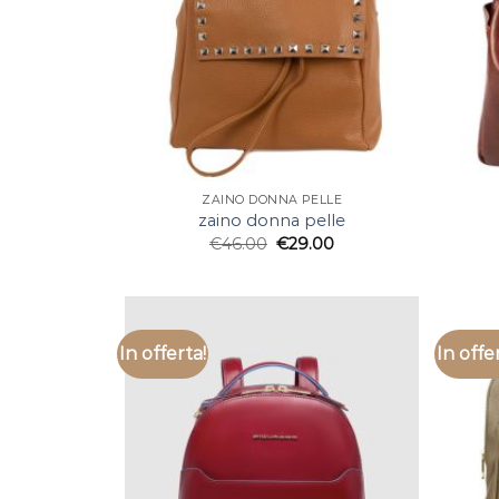
ZAINO DONNA PELLE
zaino donna pelle
€
46.00
€
29.00
In offerta!
In offe