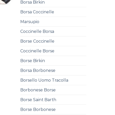
Borsa Birkin
Borsa Coccinelle
Marsupio
Coccinelle Borsa
Borse Coccinelle
Coccinelle Borse
Borse Birkin
Borsa Borbonese
Borsello Uomo Tracolla
Borbonese Borse
Borse Saint Barth
Borse Borbonese