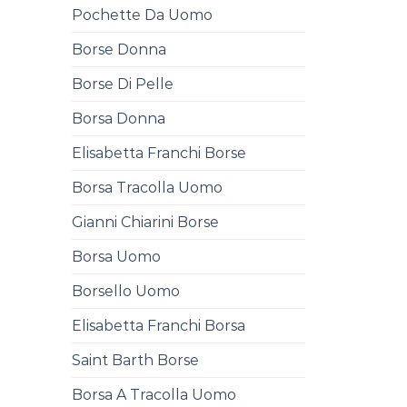
Pochette Da Uomo
Borse Donna
Borse Di Pelle
Borsa Donna
Elisabetta Franchi Borse
Borsa Tracolla Uomo
Gianni Chiarini Borse
Borsa Uomo
Borsello Uomo
Elisabetta Franchi Borsa
Saint Barth Borse
Borsa A Tracolla Uomo