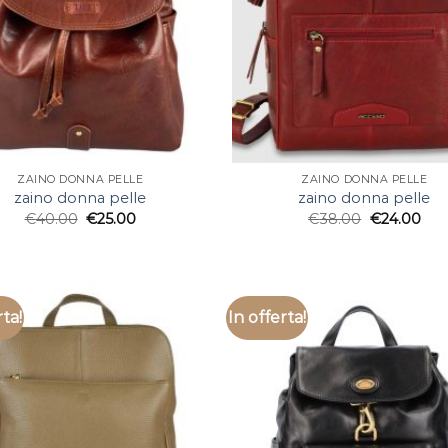
ZAINO DONNA PELLE
ZAINO DONNA PELLE
zaino donna pelle
zaino donna pelle
€
40.00
€
25.00
€
38.00
€
24.00
rta!
In offerta!