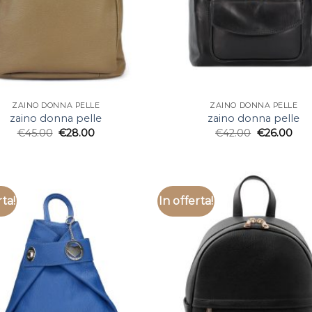
ZAINO DONNA PELLE
ZAINO DONNA PELLE
zaino donna pelle
zaino donna pelle
€
45.00
€
28.00
€
42.00
€
26.00
rta!
In offerta!