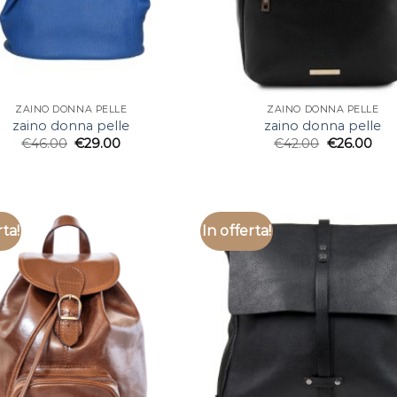
ZAINO DONNA PELLE
ZAINO DONNA PELLE
zaino donna pelle
zaino donna pelle
€
46.00
€
29.00
€
42.00
€
26.00
rta!
In offerta!